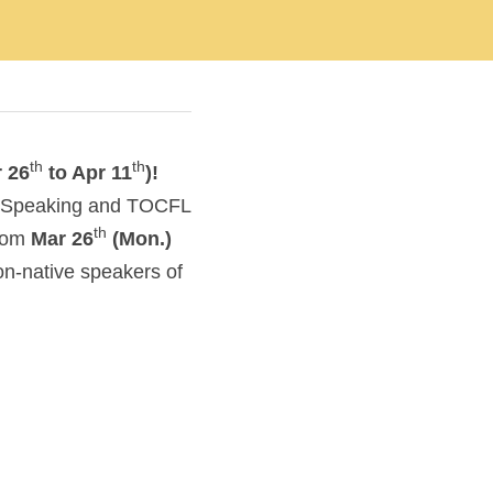
th
th
 26
 to Apr 11
)!
Speaking and TOCFL 
th
from
 Mar 26
 (Mon.) 
n-native speakers of 