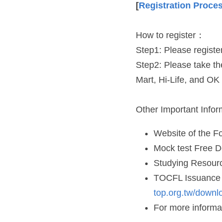
[
Registration Proces
How to register：
Step1: Please register
Step2: Please take th
Mart, Hi-Life, and OK
Other Important Info
Website of the Fo
Mock test Free D
Studying Resourc
TOCFL Issuance o
top.org.tw/down
For more informat