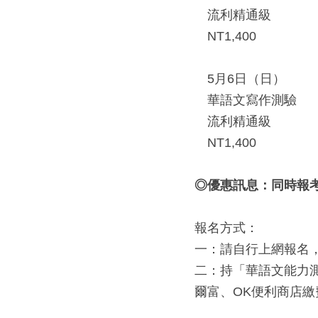
　流利精通級
　NT1,400
　5月6日（日）
　華語文寫作測驗
　流利精通級
　NT1,400
◎
優惠訊息：同時報
報名方式：
一：請自行上網報名
二：持「華語文能力測
爾富、OK便利商店繳