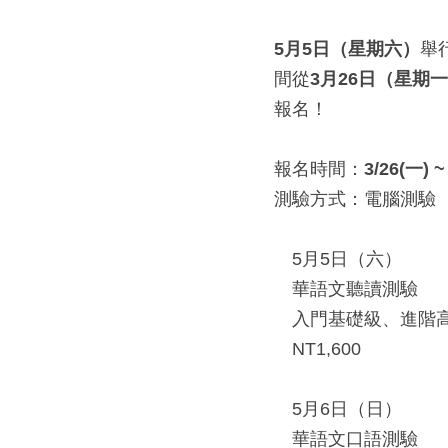
5
月
5
日（星期六）
舉
間從
3
月
26
日（星期一
報名！
報名時間：
3/26(
一
) ~
測驗方式：電腦測驗
　5月5日（六）
　華語文聽讀測驗
　入門基礎級、進階
　NT1,600
　5月6日（日）
　華語文口語測驗