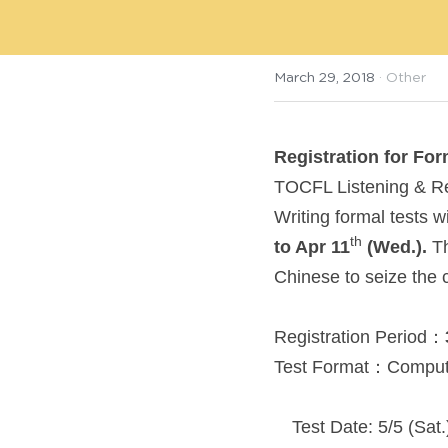
March 29, 2018
·
Other
Registration for Fo
TOCFL Listening & Rea
Writing formal tests w
th
to Apr 11
 (Wed.). 
T
Chinese to seize the 
Registration Period：
Test Format：Comput
　Test Date: 5/5 (Sat.