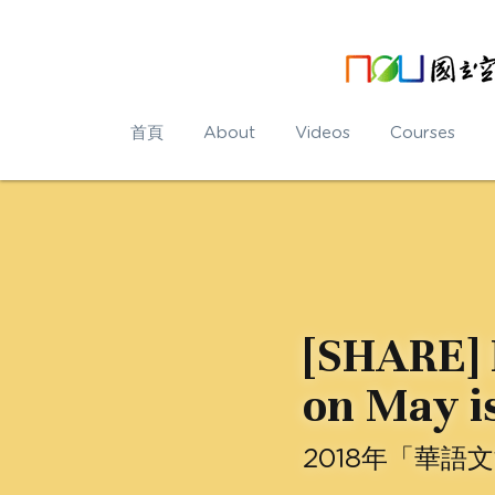
首頁
About
Videos
Courses
[SHARE] 
on May i
2018年「華語