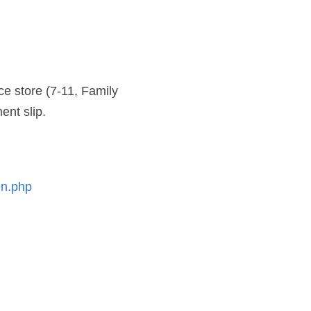
 store (7-11, Family 
ent slip.
en.php