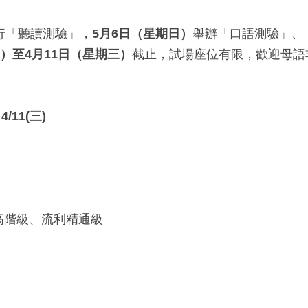
行「聽讀測驗」，
5
月
6
日（星期日）
舉辦「口語測驗」、
）至
4
月
11
日（星期三）
截止，試場座位有限，歡迎母語
 4/11(
三
)
高階級、流利精通級