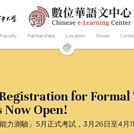
Faculty
Partnerships
Location
Social
Conta
Registration for Formal
s Now Open!
文能力測驗」5月正式考試，3月26日至4月