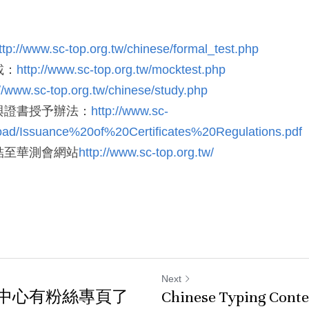
ttp://www.sc-top.org.tw/chinese/formal_test.php
載：
http://www.sc-top.org.tw/mocktest.php
://www.sc-top.org.tw/chinese/study.php
與證書授予辦法：
http://www.sc-
load/Issuance%20of%20Certificates%20Regulations.pdf
結至華測會網站
http://www.sc-top.org.tw/
Next
中心有粉絲專頁了
Chinese Typing Conte