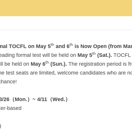
th
th
rmal TOCFL on May 5
 and 6
 is Now Open (from Mar
th
ding formal test will be held on 
May 5
 (Sat.). 
TOCFL 
th
ill be held on
 May 6
 (Sun.).
 The registration period is 
he test seats are limited, welcome candidates who are no
chance!
3/26
（
Mon.
）
~ 4/11
（
Wed.
）
er-based
)