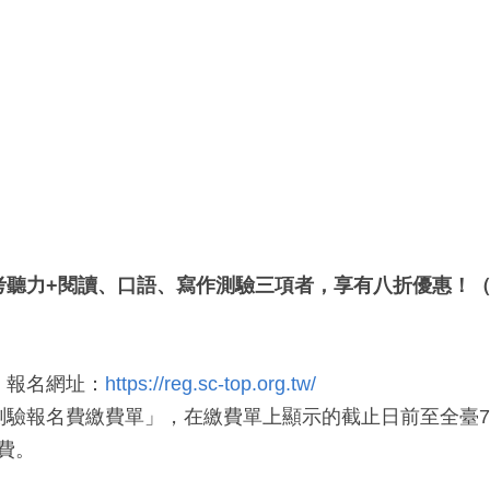
考聽力
+
閱讀、口語、寫作測驗三項者，享有
八折優惠！
，報名網址：
https://reg.sc-top.org.tw/
驗報名費繳費單」，在繳費單上顯示的截止日前至全臺7-E
費。