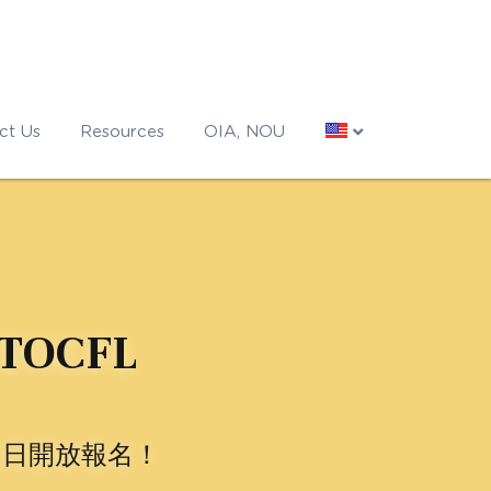
ct Us
Resources
OIA, NOU
 TOCFL 
11日開放報名！