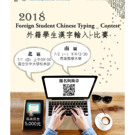
Resources
OIA, NOU
English
English
繁體中文