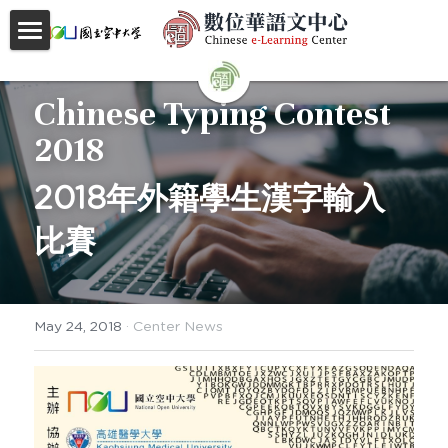
首頁
Chinese Typing Contest 
About
2018
Videos
2018年外籍學生漢字輸入
Courses
比賽
Faculty
Partnerships
May 24, 2018
·
Center News
Location
Social
Contact Us